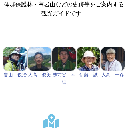
体群保護林・高岩山などの史跡等をご案内する
観光ガイドです。
畠山 俊治
大高 俊美
越前谷 幸
伊藤 誠
大高 一彦
也