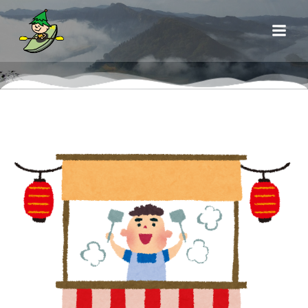
コ
ン
テ
ン
ツ
へ
ス
キ
ッ
プ