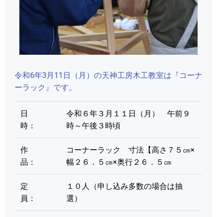
令和6年3月11日（月）の天神工房木工教室は『コーナ
ーラック』です。
日
令和６年３月１１日（月） 午前９
時：
時～午後３時頃
作
コーナーラック 寸法【高さ７５㎝×
品：
幅２６．５㎝×奥行２６．５㎝
定
１０人（申し込み多数の場合は抽
員：
選）