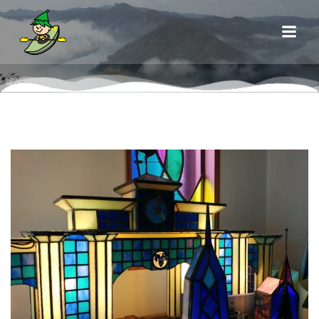
コ
ン
テ
ン
ツ
へ
ス
キ
ッ
プ