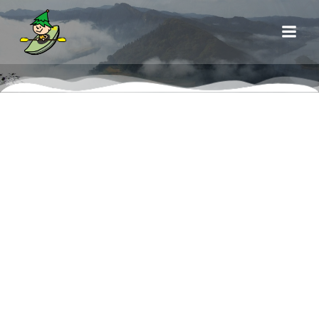
コ
ン
テ
ン
ツ
へ
ス
キ
ッ
プ