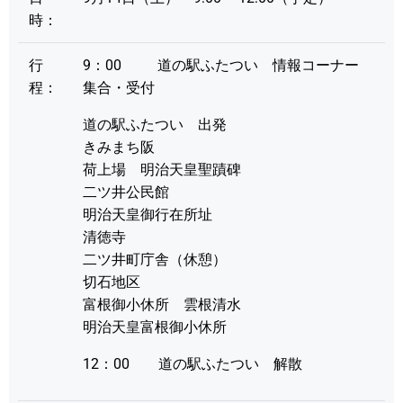
時：
行
9：00 道の駅ふたつい 情報コーナー
程：
集合・受付
道の駅ふたつい 出発
きみまち阪
荷上場 明治天皇聖蹟碑
二ツ井公民館
明治天皇御行在所址
清徳寺
二ツ井町庁舎（休憩）
切石地区
富根御小休所 雲根清水
明治天皇富根御小休所
12：00 道の駅ふたつい 解散