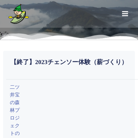
コ
ン
テ
ン
ツ
へ
ス
キ
【終了】2023チェンソー体験（薪づくり）
ッ
プ
二ツ
井宝
の森
林プ
ロジ
ェク
トの