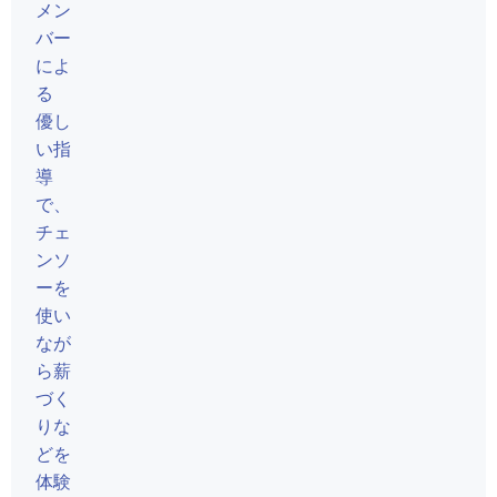
メン
バー
によ
る
優し
い指
導
で、
チェ
ンソ
ーを
使い
なが
ら薪
づく
りな
どを
体験