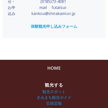
せ・
(0185)73-4081
お申
mail futatsui-
込み
kankou@shirakami.or.jp
体験観光申し込みフォーム
HOME
観光する
観光スポット
きみまち観光ガイド
伝統芸能