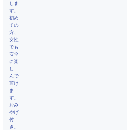
しま
す。
初め
ての
方、
女性
でも
安全
に楽
し
んで
頂け
ま
す。
おみ
やげ
付
き。