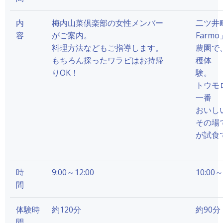
内
梅内山菜倶楽部の女性メンバー
二ツ井
容
がご案内。
Farmo
料理方法などもご指導します。
農園で
もちろん採ったワラビはお持帰
穫体
りOK！
験。
トウモ
一番
おいし
その場
が試食
時
9:00～12:00
10:00～
間
体験時
約120分
約90分
間