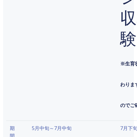
収
験
※生育
わりま
のでご
期
5月中旬～7月中旬
7月下
間