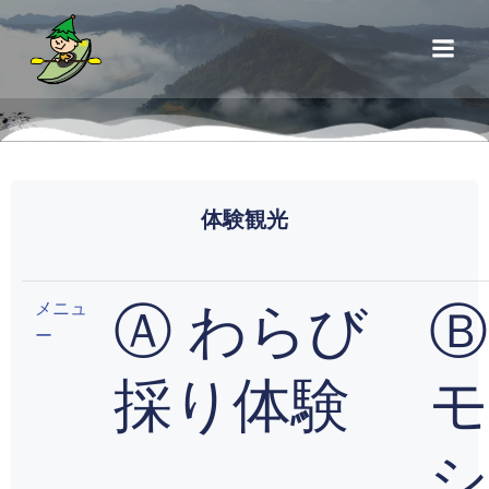
コ
ン
テ
ン
ツ
へ
ス
キ
体験観光
ッ
プ
メニュ
Ⓐ わらび
Ⓑ
ー
採り体験
モ
シ