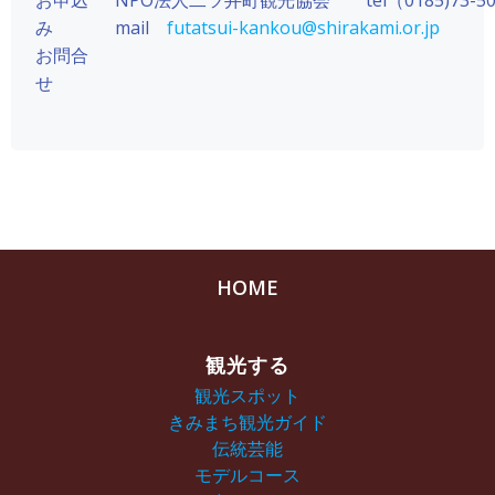
お申込
NPO法人二ツ井町観光協会 tel（0185)73-5075
み
mail
futatsui-kankou@shirakami.or.jp
お問合
せ
HOME
観光する
観光スポット
きみまち観光ガイド
伝統芸能
モデルコース