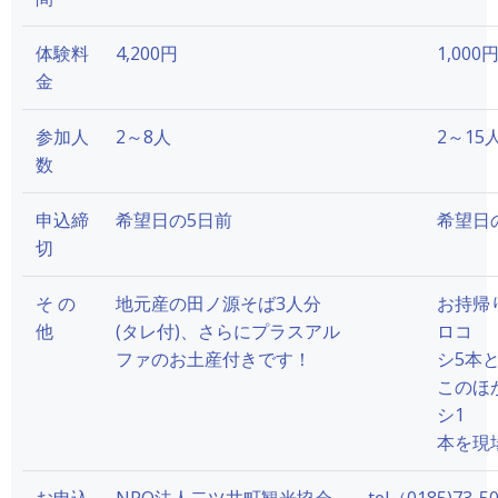
体験料
4,200円
1,000
金
参加人
2～8人
2～15
数
申込締
希望日の5日前
希望日
切
そ の
地元産の田ノ源そば3人分
お持帰
他
(タレ付)、さらにプラスアル
ロコ
ファのお土産付きです！
シ5本
このほ
シ1
本を現